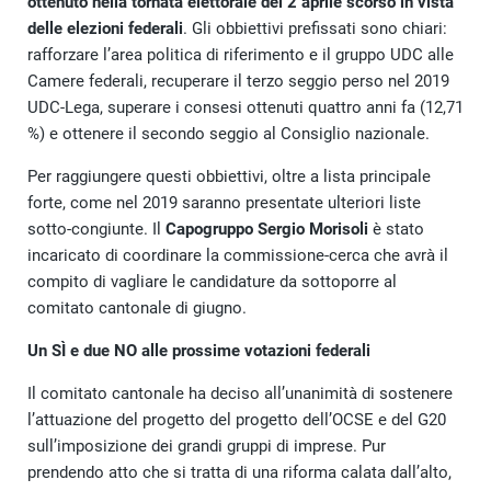
ottenuto nella tornata elettorale del 2 aprile scorso in vista
delle elezioni federali
. Gli obbiettivi prefissati sono chiari:
rafforzare l’area politica di riferimento e il gruppo UDC alle
Camere federali, recuperare il terzo seggio perso nel 2019
UDC-Lega, superare i consesi ottenuti quattro anni fa (12,71
%) e ottenere il secondo seggio al Consiglio nazionale.
Per raggiungere questi obbiettivi, oltre a lista principale
forte, come nel 2019 saranno presentate ulteriori liste
sotto-congiunte. Il
Capogruppo Sergio Morisoli
è stato
incaricato di coordinare la commissione-cerca che avrà il
compito di vagliare le candidature da sottoporre al
comitato cantonale di giugno.
Un SÌ e due NO alle prossime votazioni federali
Il comitato cantonale ha deciso all’unanimità di sostenere
l’attuazione del progetto del progetto dell’OCSE e del G20
sull’imposizione dei grandi gruppi di imprese. Pur
prendendo atto che si tratta di una riforma calata dall’alto,