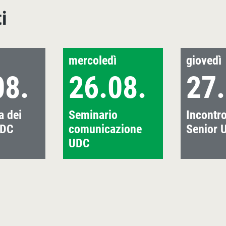
i
mercoledì
giovedì
08.
26.08.
27.
 dei
Seminario
Incontr
UDC
comunicazione
Senior 
UDC