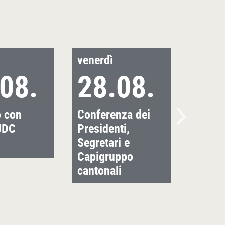
venerdì
08.
28.08.
o con
Conferenza dei
UDC
Presidenti,
Segretari e
Capigruppo
cantonali