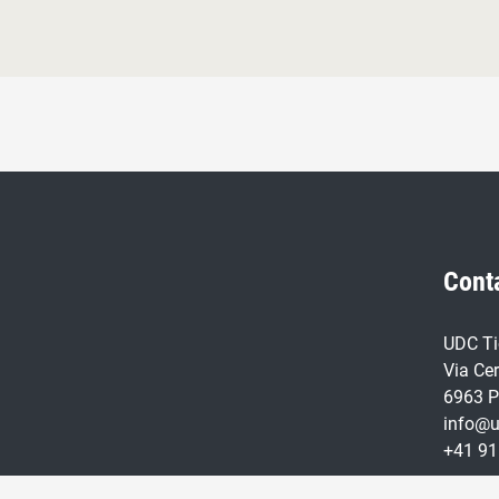
Cont
UDC Ti
Via Ce
6963 P
info@u
+41 91