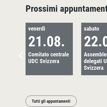
Prossimi appuntament
venerdì
sabato
21.08.
22.
Comitato centrale
Assemblea
UDC Svizzera
delegati 
Svizzera
Tutti gli appuntamenti