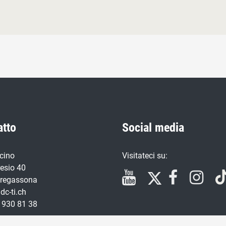
atto
Social media
cino
Visitateci su:
resio 40
regassona
dc-ti.ch
 930 81 38