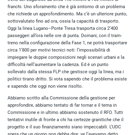
franchi. Uno sforamento che è già sintomo di un problema
che richiede un approfondimento. Ma c’è un ulteriore punto,
sottovalutato fino ad ora, ossia la capacità di trasporto.
Oggi la linea Lugano–Ponte Tresa trasporta circa 2’400
passeggeri all’ora nelle ore di punta. Domani, con il tram-
treno nella configurazione della Fase 1, ne potrà trasportare
circa 1’800 per motivi tecnici noti: l’impossibilità di
impiegare le doppie composizioni negli scenari urbani e la
difficoltà nell’aumentare la cadenza. Ed è un punto
sollevato dalla stessa FLP che gestisce oggi la linea, ma i
politici tirano dritto. Si vota sapendo che il problema esiste
e sapendo che oggi non viene risolto.
Abbiamo scritto alla Commissione della gestione per
approfondire, abbiamo tentato di far tornar e il tema in
Commissione e in ultimo abbiamo sostenuto il RFO. Tutti
tentativi inutile di fronte a chi ha certezze granitiche che il
progetto e il suo finanziamento siano impeccabili. L’UDC
spera che un giorno non debba dire: ve l’avevamo detto.