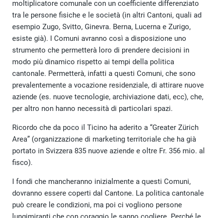
moltiplicatore comunale con un coefficiente differenziato
tra le persone fisiche e le società (in altri Cantoni, quali ad
esempio Zugo, Svitto, Ginevra. Berna, Lucerna e Zurigo,
esiste già). I Comuni avranno così a disposizione uno
strumento che permetterà loro di prendere decisioni in
modo più dinamico rispetto ai tempi della politica
cantonale. Permetterà, infatti a questi Comuni, che sono
prevalentemente a vocazione residenziale, di attirare nuove
aziende (es. nuove tecnologie, archiviazione dati, ecc), che,
per altro non hanno necessità di particolari spazi.
Ricordo che da poco il Ticino ha aderito a “Greater Zürich
Area” (organizzazione di marketing territoriale che ha già
portato in Svizzera 835 nuove aziende e oltre Fr. 356 mio. al
fisco).
I fondi che mancheranno inizialmente a questi Comuni,
dovranno essere coperti dal Cantone. La politica cantonale
può creare le condizioni, ma poi ci vogliono persone
lungimiranti che con coraggio le sanno cogliere. Perché le